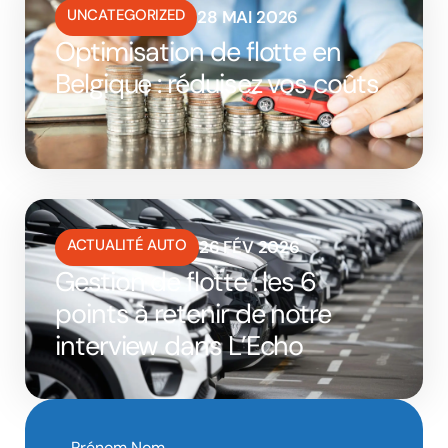
UNCATEGORIZED
28 MAI 2026
Optimisation de flotte en
Belgique : réduisez vos coûts
ACTUALITÉ AUTO
26 FÉV 2026
Gestion de flotte : les 6
points à retenir de notre
interview dans L’Echo